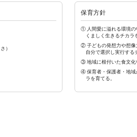
保育方針
① 人間愛に溢れる環境
くましく生きるチカラ
② 子どもの発想力や想
しさ）
自分で選択し実行する
③ 地域に根付いた食文
④ 保育者・保護者・地
ラを育てる。